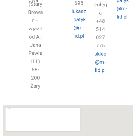
owa 1
.patyk
698
(Stary
Dołęg
@m-
lukasz
Browa
a
lid.pl
.patyk
r –
+48
@m-
wjazd
514
lid.pl
od Al.
027
Jana
775
Pawła
sklep
II 1)
@m-
68-
lid.pl
200
Żary