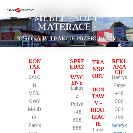
• MEBLE • SOFY •
MATERACE •
STRONA W TRAKCIE PRZEBUDOWY
KON
SPRZ
REKL
TRA
TAK
EDAŻ
AMA
NSP
T
-
CJE
ORT
WYC
SALO
Henryk
ENY
-
N
Patyk
Łukas
DOS
MEBL
+48
TAW
z
OWY
500
Y -
Patyk
REAL
M-LID
301
+48
IZAC
ul.
199
608
JE
Zamk
henryk
888
Lidia