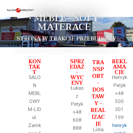
• MEBLE • SOFY •
MATERACE •
STRONA W TRAKCIE PRZEBUDOWY
KON
SPRZ
REKL
TRA
TAK
EDAŻ
AMA
NSP
T
-
CJE
ORT
WYC
SALO
Henryk
ENY
-
N
Patyk
Łukas
DOS
MEBL
+48
TAW
z
OWY
500
Y -
Patyk
REAL
M-LID
301
+48
IZAC
ul.
199
608
JE
Zamk
henryk
888
Lidia