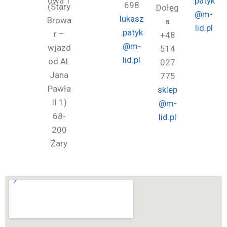
owa 1
.patyk
698
(Stary
Dołęg
@m-
lukasz
Browa
a
lid.pl
.patyk
r –
+48
@m-
wjazd
514
lid.pl
od Al.
027
Jana
775
Pawła
sklep
II 1)
@m-
68-
lid.pl
200
Żary