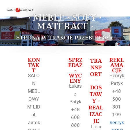
• MEBLE • SOFY •
MATERACE •
STRONA W TRAKCIE PRZEBUDOWY
KON
SPRZ
REKL
TRA
TAK
EDAŻ
AMA
NSP
T
-
CJE
ORT
WYC
SALO
Henryk
ENY
-
N
Patyk
Łukas
DOS
MEBL
+48
TAW
z
OWY
500
Y -
Patyk
REAL
M-LID
301
+48
IZAC
ul.
199
608
JE
Zamk
henryk
888
Lidia