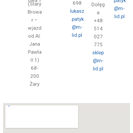
owa 1
.patyk
698
(Stary
Dołęg
@m-
lukasz
Browa
a
lid.pl
.patyk
r –
+48
@m-
wjazd
514
lid.pl
od Al.
027
Jana
775
Pawła
sklep
II 1)
@m-
68-
lid.pl
200
Żary