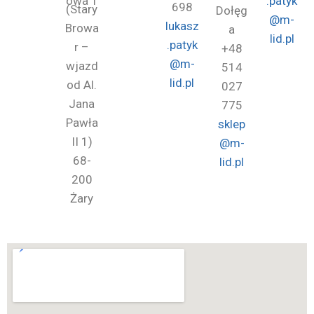
owa 1
.patyk
698
(Stary
Dołęg
@m-
lukasz
Browa
a
lid.pl
.patyk
r –
+48
@m-
wjazd
514
lid.pl
od Al.
027
Jana
775
Pawła
sklep
II 1)
@m-
68-
lid.pl
200
Żary