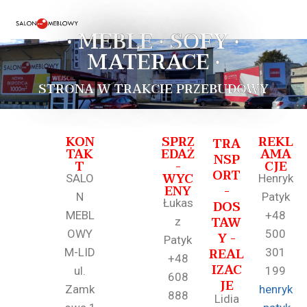
• MEBLE • SOFY •
MATERACE •
STRONA W TRAKCIE PRZEBUDOWY
KON
SPRZ
REKL
TRA
TAK
EDAŻ
AMA
NSP
T
-
CJE
ORT
WYC
SALO
Henryk
ENY
-
N
Patyk
Łukas
DOS
MEBL
+48
TAW
z
OWY
500
Y -
Patyk
REAL
M-LID
301
+48
IZAC
ul.
199
608
JE
Zamk
henryk
888
Lidia