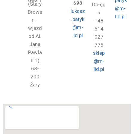
owa 1
.patyk
698
(Stary
Dołęg
@m-
lukasz
Browa
a
lid.pl
.patyk
r –
+48
@m-
wjazd
514
lid.pl
od Al.
027
Jana
775
Pawła
sklep
II 1)
@m-
68-
lid.pl
200
Żary