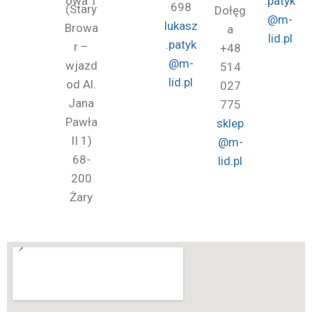
owa 1
.patyk
698
(Stary
Dołęg
@m-
lukasz
Browa
a
lid.pl
.patyk
r –
+48
@m-
wjazd
514
lid.pl
od Al.
027
Jana
775
Pawła
sklep
II 1)
@m-
68-
lid.pl
200
Żary