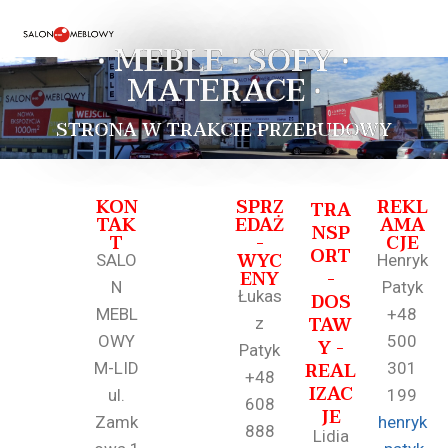
• MEBLE • SOFY •
MATERACE •
STRONA W TRAKCIE PRZEBUDOWY
KON
SPRZ
REKL
TRA
TAK
EDAŻ
AMA
NSP
T
-
CJE
ORT
WYC
SALO
Henryk
ENY
-
N
Patyk
Łukas
DOS
MEBL
+48
TAW
z
OWY
500
Y -
Patyk
REAL
M-LID
301
+48
IZAC
ul.
199
608
JE
Zamk
henryk
888
Lidia