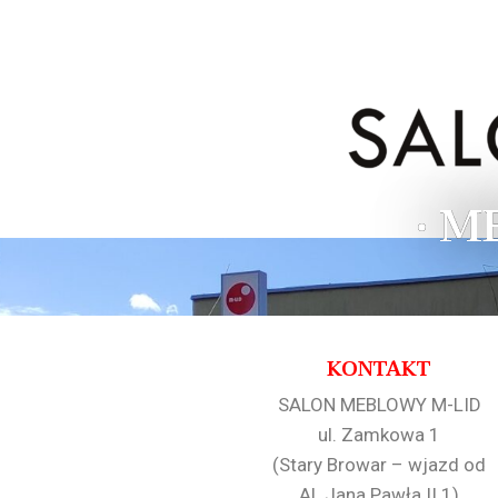
• M
KONTAKT
SALON MEBLOWY M-LID
ul. Zamkowa 1
(Stary Browar – wjazd od
Al. Jana Pawła II 1)