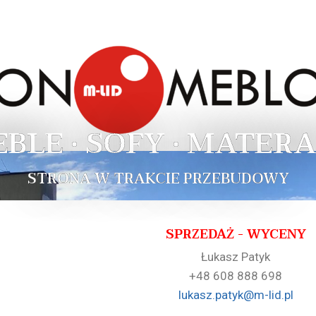
EBLE • SOFY • MATERA
STRONA W TRAKCIE PRZEBUDOWY
SPRZEDAŻ - WYCENY
Łukasz Patyk
+48 608 888 698
lukasz.patyk@m-lid.pl