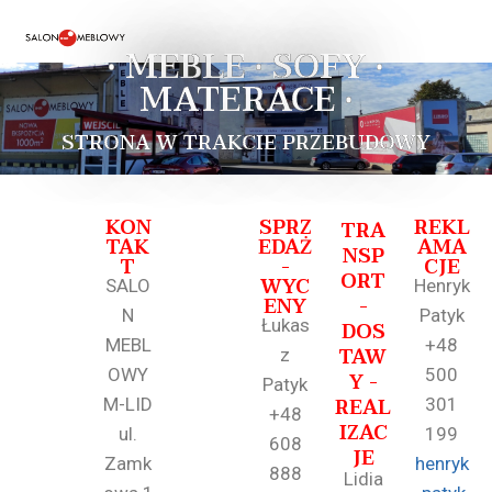
• MEBLE • SOFY •
MATERACE •
STRONA W TRAKCIE PRZEBUDOWY
KON
SPRZ
REKL
TRA
TAK
EDAŻ
AMA
NSP
T
-
CJE
ORT
WYC
SALO
Henryk
ENY
-
N
Patyk
Łukas
DOS
MEBL
+48
TAW
z
OWY
500
Y -
Patyk
REAL
M-LID
301
+48
IZAC
ul.
199
608
JE
Zamk
henryk
888
Lidia