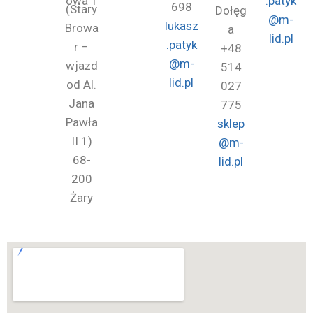
owa 1
.patyk
698
(Stary
Dołęg
@m-
lukasz
Browa
a
lid.pl
.patyk
r –
+48
@m-
wjazd
514
lid.pl
od Al.
027
Jana
775
Pawła
sklep
II 1)
@m-
68-
lid.pl
200
Żary