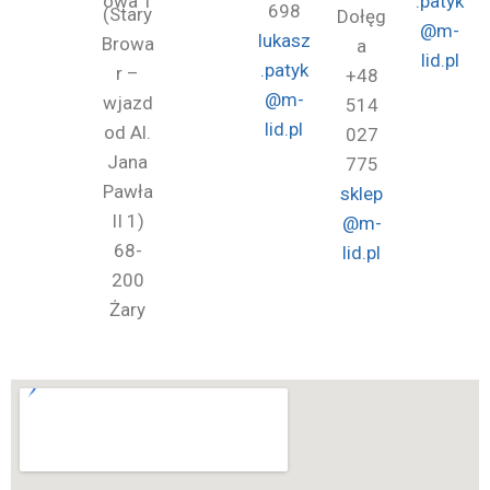
owa 1
.patyk
698
(Stary
Dołęg
@m-
lukasz
Browa
a
lid.pl
.patyk
r –
+48
@m-
wjazd
514
lid.pl
od Al.
027
Jana
775
Pawła
sklep
II 1)
@m-
68-
lid.pl
200
Żary