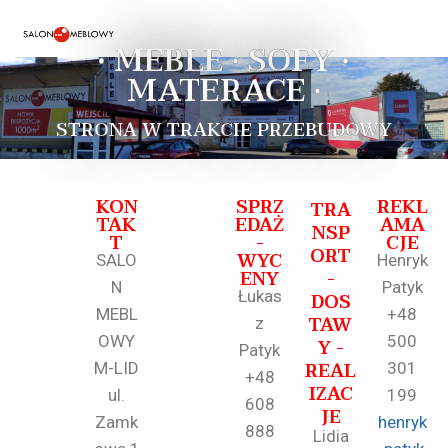
• MEBLE • SOFY •
MATERACE •
STRONA W TRAKCIE PRZEBUDOWY
KON
SPRZ
REKL
TRA
TAK
EDAŻ
AMA
NSP
T
-
CJE
ORT
WYC
SALO
Henryk
ENY
-
N
Patyk
Łukas
DOS
MEBL
+48
TAW
z
OWY
500
Y -
Patyk
REAL
M-LID
301
+48
IZAC
ul.
199
608
JE
Zamk
henryk
888
Lidia