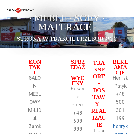
• MEBLE • SOFY •
MATERACE •
STRONA W TRAKCIE PRZEBUDOWY
KON
SPRZ
REKL
TRA
TAK
EDAŻ
AMA
NSP
T
-
CJE
ORT
WYC
SALO
Henryk
ENY
-
N
Patyk
Łukas
DOS
MEBL
+48
TAW
z
OWY
500
Y -
Patyk
REAL
M-LID
301
+48
IZAC
ul.
199
608
JE
Zamk
henryk
888
Lidia