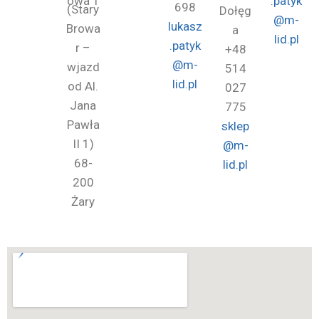
owa 1
.patyk
698
(Stary
Dołęg
@m-
lukasz
Browa
a
lid.pl
.patyk
r –
+48
@m-
wjazd
514
lid.pl
od Al.
027
Jana
775
Pawła
sklep
II 1)
@m-
68-
lid.pl
200
Żary