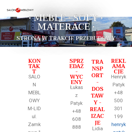
• MEBLE • SOFY •
MATERACE •
STRONA W TRAKCIE PRZEBUDOWY
KON
SPRZ
REKL
TRA
TAK
EDAŻ
AMA
NSP
T
-
CJE
ORT
WYC
SALO
Henryk
ENY
-
N
Patyk
Łukas
DOS
MEBL
+48
TAW
z
OWY
500
Y -
Patyk
REAL
M-LID
301
+48
IZAC
ul.
199
608
JE
Zamk
henryk
888
Lidia