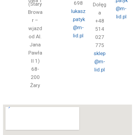
owa 1
.patyk
698
(Stary
Dołęg
@m-
lukasz
Browa
a
lid.pl
.patyk
r –
+48
@m-
wjazd
514
lid.pl
od Al.
027
Jana
775
Pawła
sklep
II 1)
@m-
68-
lid.pl
200
Żary