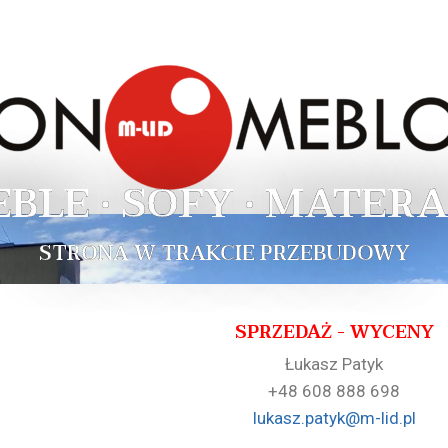
EBLE • SOFY • MATERA
STRONA W TRAKCIE PRZEBUDOWY
SPRZEDAŻ - WYCENY
Łukasz Patyk
+48 608 888 698
lukasz.patyk@m-lid.pl