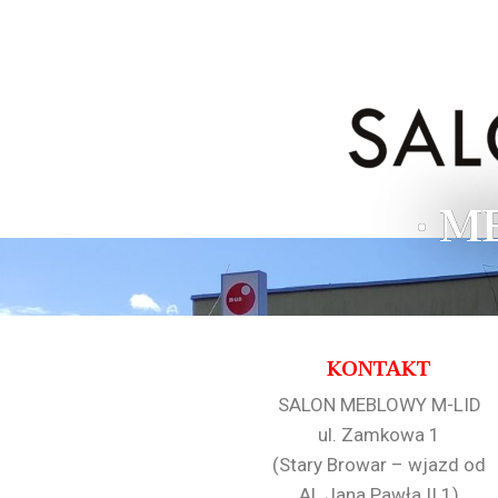
• M
KONTAKT
SALON MEBLOWY M-LID
ul. Zamkowa 1
(Stary Browar – wjazd od
Al. Jana Pawła II 1)