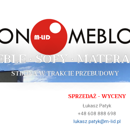
EBLE • SOFY • MATERA
STRONA W TRAKCIE PRZEBUDOWY
SPRZEDAŻ - WYCENY
Łukasz Patyk
+48 608 888 698
lukasz.patyk@m-lid.pl