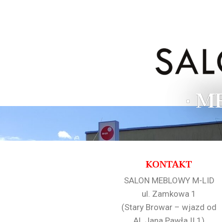
• M
KONTAKT
SALON MEBLOWY M-LID
ul. Zamkowa 1
(Stary Browar – wjazd od
Al. Jana Pawła II 1)