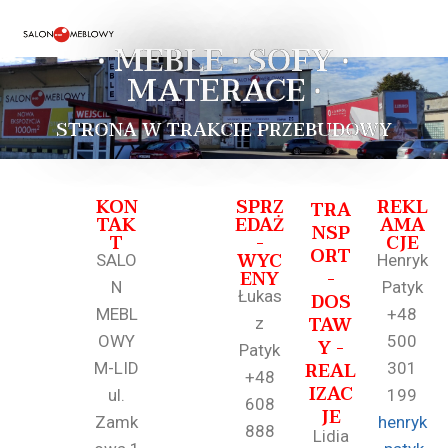
• MEBLE • SOFY •
MATERACE •
STRONA W TRAKCIE PRZEBUDOWY
KON
SPRZ
REKL
TRA
TAK
EDAŻ
AMA
NSP
T
-
CJE
ORT
WYC
SALO
Henryk
ENY
-
N
Patyk
Łukas
DOS
MEBL
+48
TAW
z
OWY
500
Y -
Patyk
REAL
M-LID
301
+48
IZAC
ul.
199
608
JE
Zamk
henryk
888
Lidia