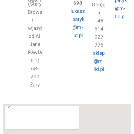
owa 1
.patyk
698
(Stary
Dołęg
@m-
lukasz
Browa
a
lid.pl
.patyk
r –
+48
@m-
wjazd
514
lid.pl
od Al.
027
Jana
775
Pawła
sklep
II 1)
@m-
68-
lid.pl
200
Żary