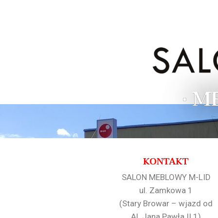
• M
KONTAKT
SALON MEBLOWY M-LID
ul. Zamkowa 1
(Stary Browar – wjazd od
Al. Jana Pawła II 1)