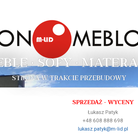
EBLE • SOFY • MATERA
STRONA W TRAKCIE PRZEBUDOWY
SPRZEDAŻ - WYCENY
Łukasz Patyk
+48 608 888 698
lukasz.patyk@m-lid.pl