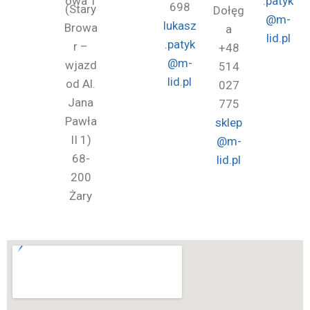
owa 1
.patyk
698
(Stary
Dołęg
@m-
lukasz
Browa
a
lid.pl
.patyk
r –
+48
@m-
wjazd
514
lid.pl
od Al.
027
Jana
775
Pawła
sklep
II 1)
@m-
68-
lid.pl
200
Żary