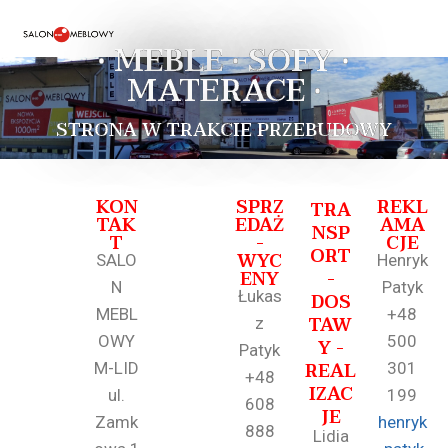
• MEBLE • SOFY •
MATERACE •
STRONA W TRAKCIE PRZEBUDOWY
KON
SPRZ
REKL
TRA
TAK
EDAŻ
AMA
NSP
T
-
CJE
ORT
WYC
SALO
Henryk
ENY
-
N
Patyk
Łukas
DOS
MEBL
+48
TAW
z
OWY
500
Y -
Patyk
REAL
M-LID
301
+48
IZAC
ul.
199
608
JE
Zamk
henryk
888
Lidia