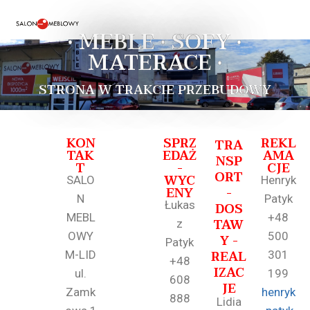
• MEBLE • SOFY •
MATERACE •
STRONA W TRAKCIE PRZEBUDOWY
KON
SPRZ
REKL
TRA
TAK
EDAŻ
AMA
NSP
T
-
CJE
ORT
WYC
SALO
Henryk
ENY
-
N
Patyk
Łukas
DOS
MEBL
+48
TAW
z
OWY
500
Y -
Patyk
REAL
M-LID
301
+48
IZAC
ul.
199
608
JE
Zamk
henryk
888
Lidia