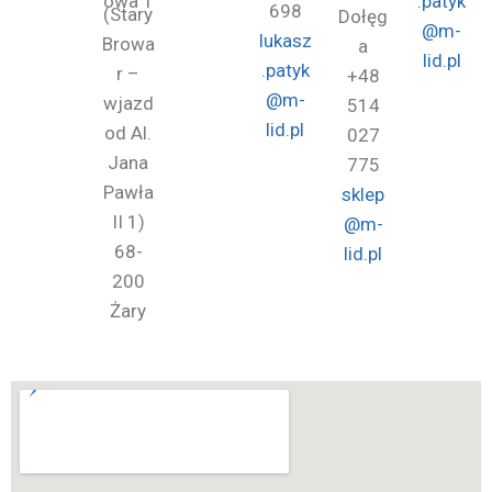
owa 1
.patyk
698
(Stary
Dołęg
@m-
lukasz
Browa
a
lid.pl
.patyk
r –
+48
@m-
wjazd
514
lid.pl
od Al.
027
Jana
775
Pawła
sklep
II 1)
@m-
68-
lid.pl
200
Żary