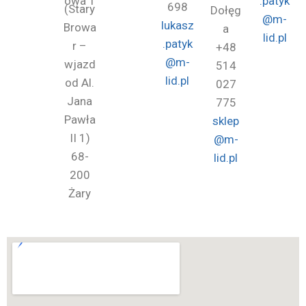
owa 1
.patyk
698
(Stary
Dołęg
@m-
lukasz
Browa
a
lid.pl
.patyk
r –
+48
@m-
wjazd
514
lid.pl
od Al.
027
Jana
775
Pawła
sklep
II 1)
@m-
68-
lid.pl
200
Żary