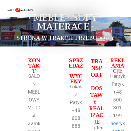
• MEBLE • SOFY •
MATERACE •
STRONA W TRAKCIE PRZEBUDOWY
KON
SPRZ
REKL
TRA
TAK
EDAŻ
AMA
NSP
T
-
CJE
ORT
WYC
SALO
Henryk
ENY
-
N
Patyk
Łukas
DOS
MEBL
+48
TAW
z
OWY
500
Y -
Patyk
REAL
M-LID
301
+48
IZAC
ul.
199
608
JE
Zamk
henryk
888
Lidia