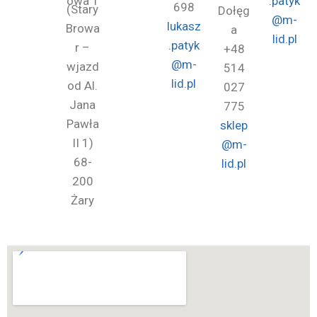
owa 1
.patyk
698
(Stary
Dołęg
@m-
lukasz
Browa
a
lid.pl
.patyk
r –
+48
@m-
wjazd
514
lid.pl
od Al.
027
Jana
775
Pawła
sklep
II 1)
@m-
68-
lid.pl
200
Żary