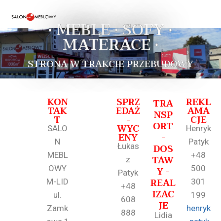
• MEBLE • SOFY •
MATERACE •
STRONA W TRAKCIE PRZEBUDOWY
KON
SPRZ
REKL
TRA
TAK
EDAŻ
AMA
NSP
T
-
CJE
ORT
WYC
SALO
Henryk
ENY
-
N
Patyk
Łukas
DOS
MEBL
+48
TAW
z
OWY
500
Y -
Patyk
REAL
M-LID
301
+48
IZAC
ul.
199
608
JE
Zamk
henryk
888
Lidia